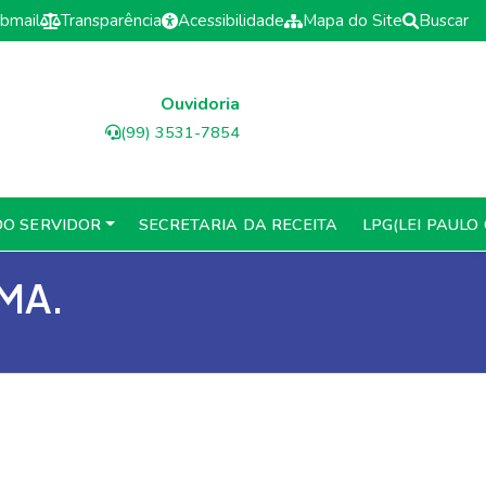
bmail
Transparência
Acessibilidade
Mapa do Site
Buscar
Ouvidoria
(99) 3531-7854
DO SERVIDOR
SECRETARIA DA RECEITA
LPG(LEI PAULO
 MA.