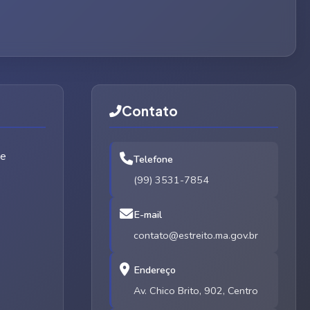
Contato
de
Telefone
(99) 3531-7854
E-mail
contato@estreito.ma.gov.br
Endereço
Av. Chico Brito, 902, Centro