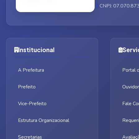
CNPJ: 07.070.87
Institucional
Servi
A Prefeitura
Portal 
Prefeito
Ouvidor
Vice-Prefeito
Fale Co
Estrutura Organizacional
Requeri
Secretarias
Avaliaç