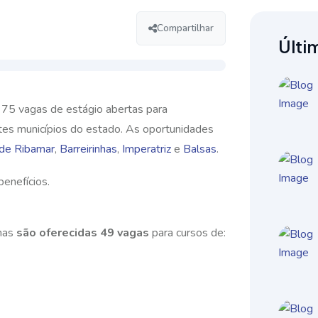
Compartilhar
Últi
 75 vagas de estágio abertas para
ntes municípios do estado. As oportunidades
 de Ribamar
,
Barreirinhas
,
Imperatriz
e
Balsas
.
benefícios
.
nhas
são oferecidas 49 vagas
para cursos de: